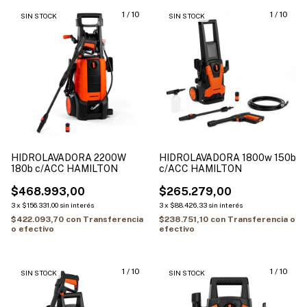
1
/
10
1
/
10
SIN STOCK
SIN STOCK
HIDROLAVADORA 2200W
HIDROLAVADORA 1800w 150b
180b c/ACC HAMILTON
c/ACC HAMILTON
$468.993,00
$265.279,00
3
x
$156.331,00
sin interés
3
x
$88.426,33
sin interés
$422.093,70
con
Transferencia
$238.751,10
con
Transferencia o
o efectivo
efectivo
1
/
10
1
/
10
SIN STOCK
SIN STOCK