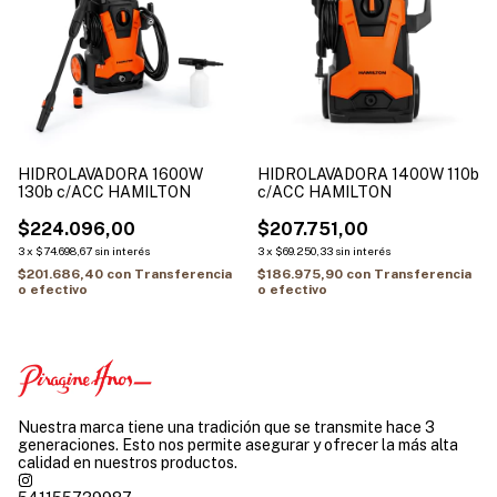
HIDROLAVADORA 1600W
HIDROLAVADORA 1400W 110b
130b c/ACC HAMILTON
c/ACC HAMILTON
$224.096,00
$207.751,00
3
x
$74.698,67
sin interés
3
x
$69.250,33
sin interés
$201.686,40
con
Transferencia
$186.975,90
con
Transferencia
o efectivo
o efectivo
Nuestra marca tiene una tradición que se transmite hace 3
generaciones. Esto nos permite asegurar y ofrecer la más alta
calidad en nuestros productos.