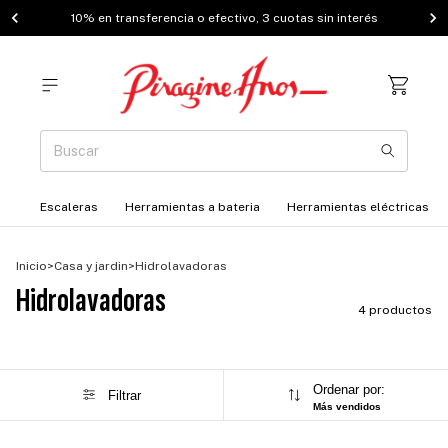
10% en transferencia o efectivo, 3 cuotas sin interés
Escaleras
Herramientas a bateria
Herramientas eléctricas
Inicio
>
Casa y jardin
>
Hidrolavadoras
Hidrolavadoras
4 productos
Ordenar por:
Filtrar
Más vendidos