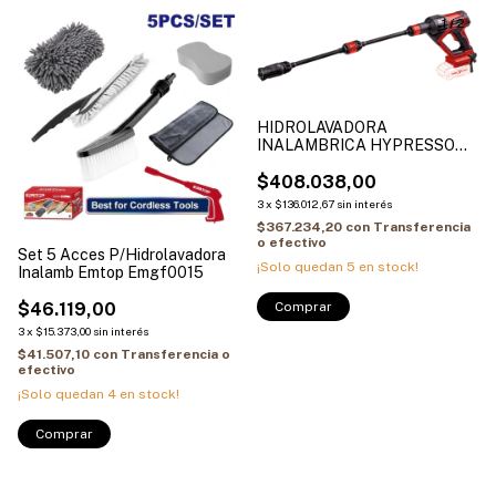
1
/
2
HIDROLAVADORA
INALAMBRICA HYPRESSO
18/24-1 Li
$408.038,00
3
x
$136.012,67
sin interés
$367.234,20
con
Transferencia
o efectivo
Set 5 Acces P/Hidrolavadora
¡Solo quedan
5
en stock!
Inalamb Emtop Emgf0015
$46.119,00
3
x
$15.373,00
sin interés
$41.507,10
con
Transferencia o
efectivo
¡Solo quedan
4
en stock!