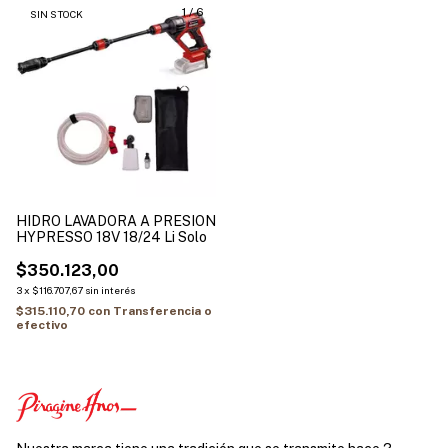
1
/
6
SIN STOCK
HIDRO LAVADORA A PRESION
HYPRESSO 18V 18/24 Li Solo
$350.123,00
3
x
$116.707,67
sin interés
$315.110,70
con
Transferencia o
efectivo