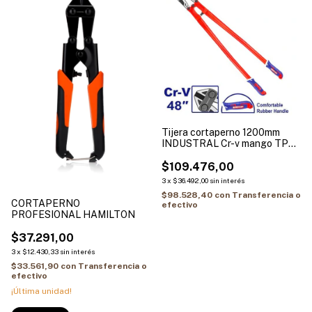
Tijera cortaperno 1200mm
INDUSTRAL Cr-v mango TPR
EMTOP EBCR4801
$109.476,00
3
x
$36.492,00
sin interés
$98.528,40
con
Transferencia o
CORTAPERNO
efectivo
PROFESIONAL HAMILTON
$37.291,00
3
x
$12.430,33
sin interés
$33.561,90
con
Transferencia o
efectivo
¡Última unidad!