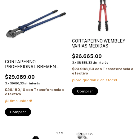
CORTAPERNO WEMBLEY
VARIAS MEDIDAS
$26.665,00
CORTAPERNO
3
x
$8.888,33
sin interés
PROFESIONAL BREMEN
$23.998,50
con
Transferencia o
VARIAS MEDIDAS"
efectivo
$29.089,00
¡Solo quedan
2
en stock!
3
x
$9.696,33
sin interés
$26.180,10
con
Transferencia o
Comprar
efectivo
¡Última unidad!
Comprar
1
/
5
SIN STOCK