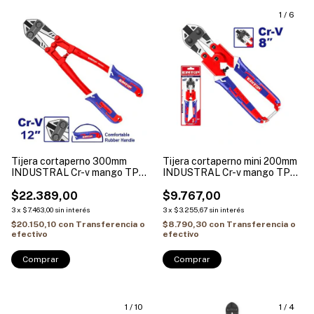
1
/
6
Tijera cortaperno 300mm
Tijera cortaperno mini 200mm
INDUSTRAL Cr-v mango TPR
INDUSTRAL Cr-v mango TPR
EMTOP EBCR1201
EMTOP EBCR0801
$22.389,00
$9.767,00
3
x
$7.463,00
sin interés
3
x
$3.255,67
sin interés
$20.150,10
con
Transferencia o
$8.790,30
con
Transferencia o
efectivo
efectivo
1
/
10
1
/
4