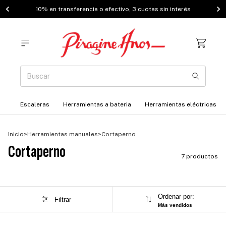
10% en transferencia o efectivo, 3 cuotas sin interés
Escaleras
Herramientas a bateria
Herramientas eléctricas
Inicio
>
Herramientas manuales
>
Cortaperno
Cortaperno
7 productos
Ordenar por:
Filtrar
Más vendidos