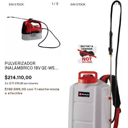
1
/
3
1
/
8
SIN STOCK
SIN STOCK
PULVERIZADOR
INALAMBRICO 18V GE-WS
18/35 Li Solo TANQUE 3.5L
$214.110,00
3
x
$71.370,00
sin interés
$192.699,00
con
Transferencia
o efectivo