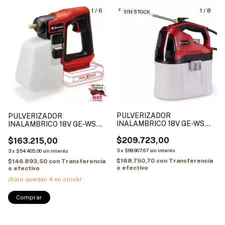
1
/
6
1
/
8
SIN STOCK
PULVERIZADOR
PULVERIZADOR
INALAMBRICO 18V GE-WS
INALAMBRICO 18V GE-WS
18/75 Li Solo TANQUE 7.5L
18/10 Li Solo
$209.723,00
$163.215,00
3
x
$69.907,67
sin interés
3
x
$54.405,00
sin interés
$188.750,70
con
Transferencia
$146.893,50
con
Transferencia
o efectivo
o efectivo
¡Solo quedan
4
en stock!