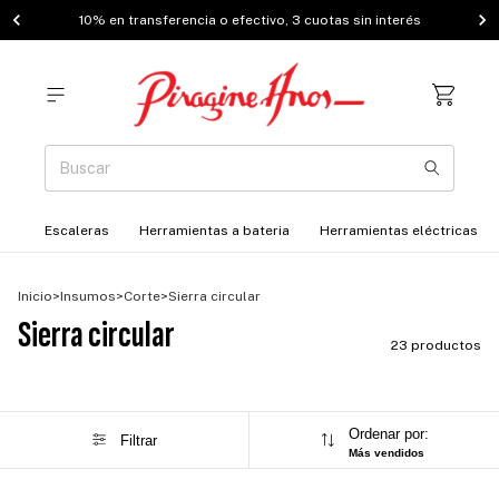
10% en transferencia o efectivo, 3 cuotas sin interés
Escaleras
Herramientas a bateria
Herramientas eléctricas
Inicio
>
Insumos
>
Corte
>
Sierra circular
Sierra circular
23 productos
Ordenar por:
Filtrar
Más vendidos