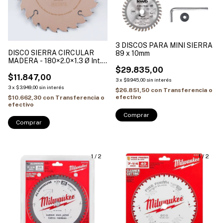
3 DISCOS PARA MINI SIERRA
DISCO SIERRA CIRCULAR
89 x 10mm
MADERA - 180×2.0×1.3 Ø Int.
20 + (Buje reduccion 20-
$29.835,00
15.88mm) ALIAFOR
$11.847,00
3
x
$9.945,00
sin interés
3
x
$3.949,00
sin interés
$26.851,50
con
Transferencia o
efectivo
$10.662,30
con
Transferencia o
efectivo
Comprar
1
/
2
1
/
2