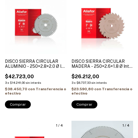
DISCO SIERRA CIRCULAR
DISCO SIERRA CIRCULAR
ALUMINIO - 250×2.8×2.0 Ø Int.
MADERA - 250×2.6×1.8 Ø Int.
30 + (2 Bujes reduccion 30-
30 + (2 Bujes reduccion 30-
25.4mm / 30-20mm) ALIAFOR
$42.723,00
25.4mm / 30-20mm) ALIAFOR
$26.212,00
3
x
$14.241,00
sin interés
3
x
$8.737,33
sin interés
$38.450,70
con
Transferencia o
$23.590,80
con
Transferencia o
efectivo
efectivo
Comprar
Comprar
1
/
4
1
/
4