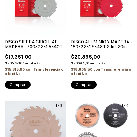
DISCO SIERRA CIRCULAR
DISCO ALUMINIO Y MADERA -
MADERA - 200×2.2×1.5×40T
180×2.2×1.5×48T Ø Int. 20mm
Ø Int. 30 + (2 Bujes reduccion
+ (Buje reduccion 20-15.88mm)
30-25.4mm / 30-20mm)
$17.351,00
ALIAFOR
$20.895,00
ALIAFOR
3
x
$5.783,67
sin interés
3
x
$6.965,00
sin interés
$15.615,90
con
Transferencia o
$18.805,50
con
Transferencia o
efectivo
efectivo
Comprar
1
/
3
1
/
4