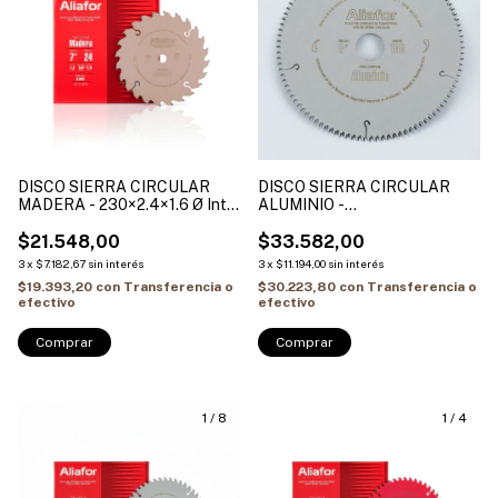
DISCO SIERRA CIRCULAR
DISCO SIERRA CIRCULAR
MADERA - 230×2.4×1.6 Ø Int.
ALUMINIO -
25.4 + (2 Bujes reduccion
200×2.2×1.5×100T Ø Int. 30 +
25.4-20mm / 25.4-15.88mm)
$21.548,00
(2 Bujes reduccion 30-25.4mm
$33.582,00
ALIAFOR
/ 30-20mm) ALIAFOR
3
x
$7.182,67
sin interés
3
x
$11.194,00
sin interés
$19.393,20
con
Transferencia o
$30.223,80
con
Transferencia o
efectivo
efectivo
Comprar
1
/
8
1
/
4