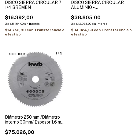
DISCO SIERRA CIRCULAR 7
DISCO SIERRA CIRCULAR
1/4 BREMEN
ALUMINIO -
230×2.4×1.6×100T Ø Int. 25.4
$16.392,00
+ (2 Bujes reduccion 25.4-
$38.805,00
20mm / 25.4-15.88mm)
3
x
$5.464,00
sin interés
3
x
$12.935,00
sin interés
ALIAFOR
$14.752,80
con
Transferencia o
$34.924,50
con
Transferencia o
efectivo
efectivo
1
/
3
SIN STOCK
Diámetro 250 mm /Diámetro
interno 30mm/ Espesor 1,6 mm
/ Numero de dientes 80
$75.026,00