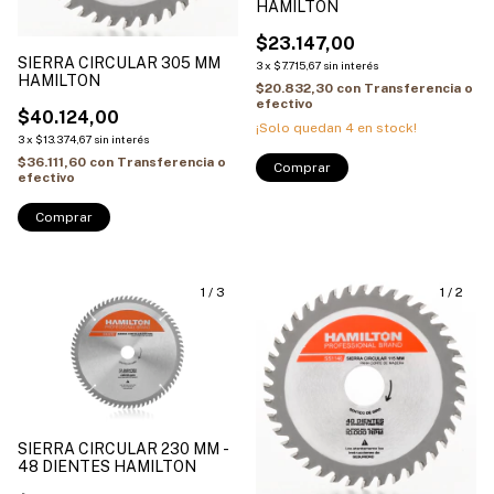
HAMILTON
$23.147,00
SIERRA CIRCULAR 305 MM
3
x
$7.715,67
sin interés
HAMILTON
$20.832,30
con
Transferencia o
efectivo
$40.124,00
¡Solo quedan
4
en stock!
3
x
$13.374,67
sin interés
$36.111,60
con
Transferencia o
Comprar
efectivo
Comprar
1
/
3
1
/
2
SIERRA CIRCULAR 230 MM -
48 DIENTES HAMILTON