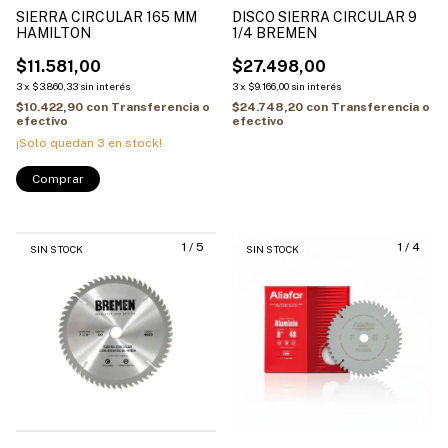
DISCO SIERRA CIRCULAR 9
SIERRA CIRCULAR 165 MM
1/4 BREMEN
HAMILTON
$27.498,00
$11.581,00
3
x
$9.166,00
sin interés
3
x
$3.860,33
sin interés
$24.748,20
con
Transferencia o
$10.422,90
con
Transferencia o
efectivo
efectivo
¡Solo quedan
3
en stock!
Comprar
1
/
5
1
/
4
SIN STOCK
SIN STOCK