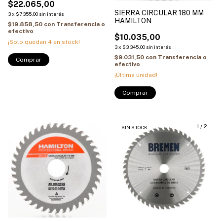
$22.065,00
SIERRA CIRCULAR 180 MM
3
x
$7.355,00
sin interés
HAMILTON
$19.858,50
con
Transferencia o
efectivo
$10.035,00
¡Solo quedan
4
en stock!
3
x
$3.345,00
sin interés
$9.031,50
con
Transferencia o
efectivo
¡Última unidad!
Comprar
1
/
2
SIN STOCK