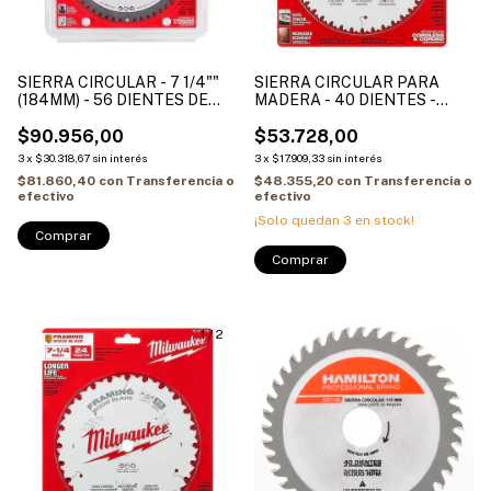
SIERRA CIRCULAR - 7 1/4""
SIERRA CIRCULAR PARA
(184MM) - 56 DIENTES DE
MADERA - 40 DIENTES -
ANGULO NEGATIVO - PARA
DIAMETRO 7 1/4 PULG
ALUMINIO MILWAUKEE
$90.956,00
MILWAUKEE
$53.728,00
3
x
$30.318,67
sin interés
3
x
$17.909,33
sin interés
$81.860,40
con
Transferencia o
$48.355,20
con
Transferencia o
efectivo
efectivo
¡Solo quedan
3
en stock!
1
/
2