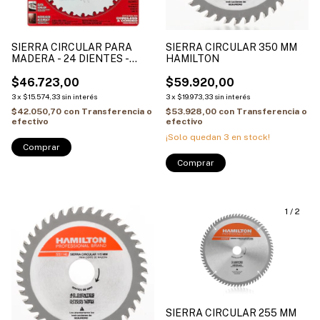
SIERRA CIRCULAR PARA
SIERRA CIRCULAR 350 MM
MADERA - 24 DIENTES -
HAMILTON
DIAMETRO 7 1/4 PULG
MILWAUKEE
$46.723,00
$59.920,00
3
x
$15.574,33
sin interés
3
x
$19.973,33
sin interés
$42.050,70
con
Transferencia o
$53.928,00
con
Transferencia o
efectivo
efectivo
¡Solo quedan
3
en stock!
Comprar
1
/
2
SIERRA CIRCULAR 255 MM