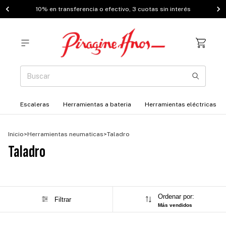
10% en transferencia o efectivo, 3 cuotas sin interés
Escaleras
Herramientas a bateria
Herramientas eléctricas
Inicio
>
Herramientas neumaticas
>
Taladro
Taladro
Ordenar por:
Filtrar
Más vendidos