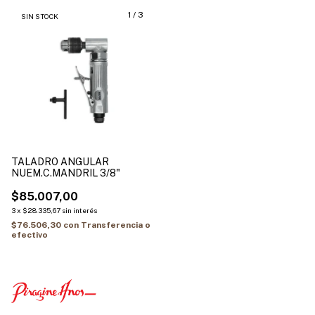
1
/
3
SIN STOCK
TALADRO ANGULAR
NUEM.C.MANDRIL 3/8"
$85.007,00
3
x
$28.335,67
sin interés
$76.506,30
con
Transferencia o
efectivo