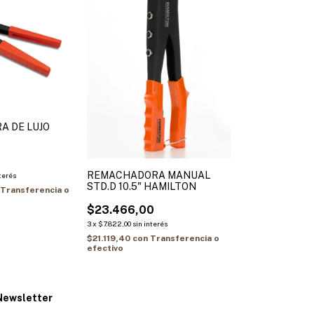
 DE LUJO
REMACHADORA MANUAL
nterés
STD.D 10.5" HAMILTON
Transferencia o
$23.466,00
3
x
$7.822,00
sin interés
$21.119,40
con
Transferencia o
efectivo
Newsletter