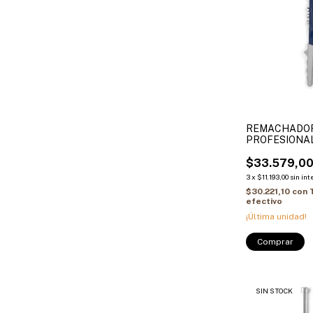
REMACHADO
PROFESIONA
$33.579,0
3
x
$11.193,00
sin int
$30.221,10
con
efectivo
¡Última unidad!
SIN STOCK