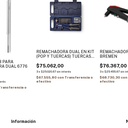
REMACHADORA DUAL EN KIT
REMACHADORA
(POP Y TUERCAS) TUERCAS
BREMEN
H.6MM
3 PARA
$75.062,00
$76.367,00
A DUAL 6776
3
x
$25.020,67
sin interés
3
x
$25.455,67
sin i
$67.555,80
con
Transferencia o
$68.730,30
con
efectivo
efectivo
terés
Transferencia o
Información