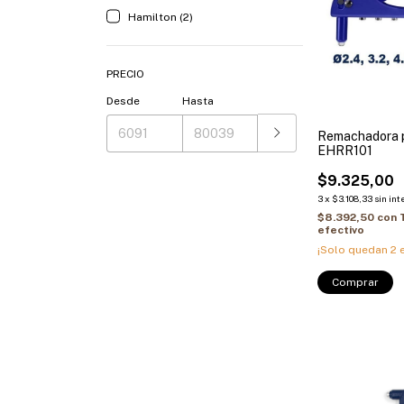
Hamilton (2)
PRECIO
Desde
Hasta
Remachadora
EHRR101
$9.325,00
3
x
$3.108,33
sin int
$8.392,50
con
efectivo
¡Solo quedan
2
e