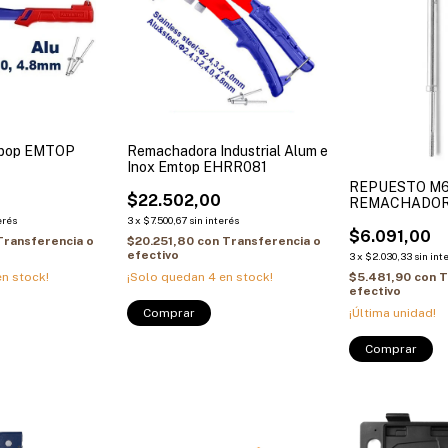
 pop EMTOP
Remachadora Industrial Alum e
Inox Emtop EHRR081
REPUESTO M6
$22.502,00
REMACHADOR
(PERNO)
erés
3
x
$7.500,67
sin interés
$6.091,00
Transferencia o
$20.251,80
con
Transferencia o
efectivo
3
x
$2.030,33
sin int
$5.481,90
con
T
n stock!
¡Solo quedan
4
en stock!
efectivo
¡Última unidad!