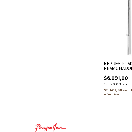
REPUESTO M
REMACHADOR
$6.091,00
3
x
$2.030,33
sin in
$5.481,90
con
efectivo