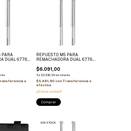
 PARA
REPUESTO M5 PARA
A DUAL 6776
REMACHADORA DUAL 6776
(PERNO)
$6.091,00
erés
3
x
$2.030,33
sin interés
ransferencia o
$5.481,90
con
Transferencia o
efectivo
¡Última unidad!
SIN STOCK