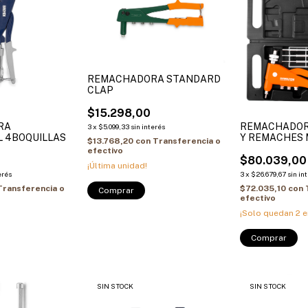
REMACHADORA STANDARD
CLAP
$15.298,00
RA
REMACHADOR
3
x
$5.099,33
sin interés
L 4BOQUILLAS
Y REMACHES
$13.768,20
con
Transferencia o
HAMILTON
efectivo
0
$80.039,00
¡Última unidad!
erés
3
x
$26.679,67
sin in
Transferencia o
$72.035,10
con
efectivo
¡Solo quedan
2
e
SIN STOCK
SIN STOCK