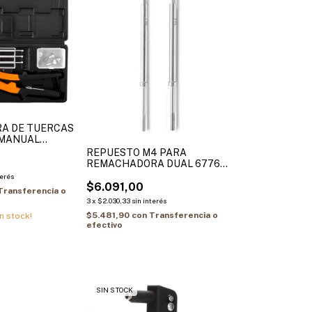
A DE TUERCAS
 MANUAL
REPUESTO M4 PARA
REMACHADORA DUAL 6776
(PERNO)
terés
$6.091,00
Transferencia o
3
x
$2.030,33
sin interés
$5.481,90
con
Transferencia o
n stock!
efectivo
SIN STOCK