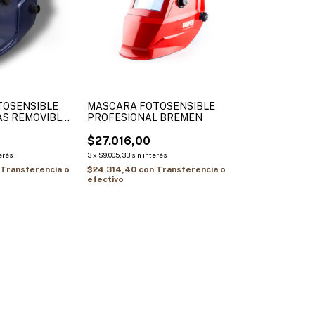
TOSENSIBLE
MASCARA FOTOSENSIBLE
AS REMOVIBLES
PROFESIONAL BREMEN
$27.016,00
erés
3
x
$9.005,33
sin interés
Transferencia o
$24.314,40
con
Transferencia o
efectivo