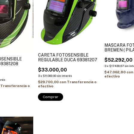
MASCARA FO
BREMEN ( PIL
)
CARETA FOTOSENSIBLE
OSENSIBLE
$52.292,00
REGULABLE DUCA 69381207
69381208
3
x
$17.430,67
sin int
$33.000,00
$47.062,80
con
0
3
x
$11.000,00
sin interés
efectivo
erés
$29.700,00
con
Transferencia o
Transferencia o
efectivo