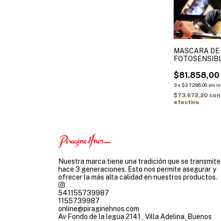
MASCARA DE
FOTOSENSIB
MSF01
$81.858,00
3
x
$27.286,00
sin i
$73.672,20
con
efectivo
Nuestra marca tiene una tradición que se transmite
hace 3 generaciones. Esto nos permite asegurar y
ofrecer la más alta calidad en nuestros productos.
541155739987
1155739987
online@piraginehnos.com
Av Fondo de la legua 2141 , Villa Adelina, Buenos