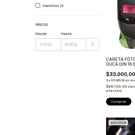
Hamilton (1)
PRECIO
Desde
Hasta
CARETA FOT
DUCA DIN 16 
$33.000,0
3
x
$11.000,00
sin int
$29.700,00
con
efectivo
SIN STOCK