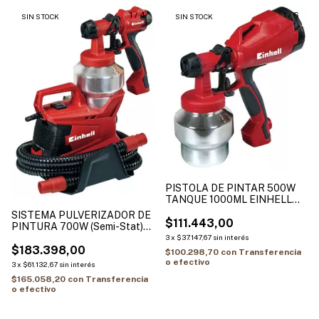
1
/
4
1
/
6
SIN STOCK
SIN STOCK
PISTOLA DE PINTAR 500W
TANQUE 1000ML EINHELL
(LACAS,BARNICES)TC-SY
SISTEMA PULVERIZADOR DE
500 S
$111.443,00
PINTURA 700W (Semi-Stat)
TC-SY 700 S
3
x
$37.147,67
sin interés
$183.398,00
$100.298,70
con
Transferencia
o efectivo
3
x
$61.132,67
sin interés
$165.058,20
con
Transferencia
o efectivo