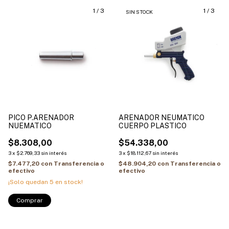
1
/
3
1
/
3
SIN STOCK
PICO P.ARENADOR
ARENADOR NEUMATICO
NUEMATICO
CUERPO PLASTICO
$8.308,00
$54.338,00
3
x
$2.769,33
sin interés
3
x
$18.112,67
sin interés
$7.477,20
con
Transferencia o
$48.904,20
con
Transferencia o
efectivo
efectivo
¡Solo quedan
5
en stock!