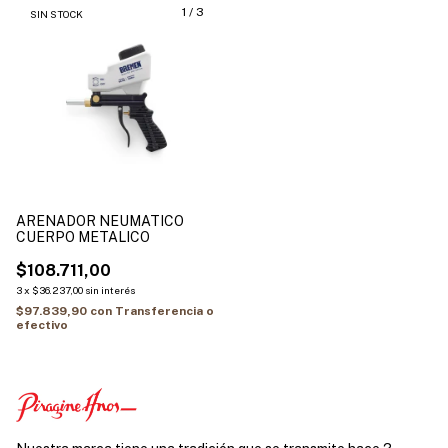
1
/
3
SIN STOCK
ARENADOR NEUMATICO
CUERPO METALICO
$108.711,00
3
x
$36.237,00
sin interés
$97.839,90
con
Transferencia o
efectivo