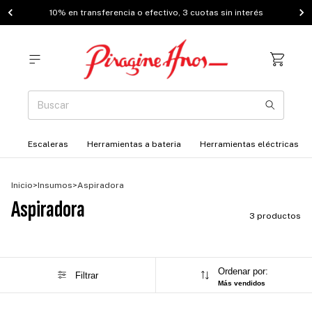
10% en transferencia o efectivo, 3 cuotas sin interés
Escaleras
Herramientas a bateria
Herramientas eléctricas
Inicio
>
Insumos
>
Aspiradora
Aspiradora
3 productos
Ordenar por:
Filtrar
Más vendidos