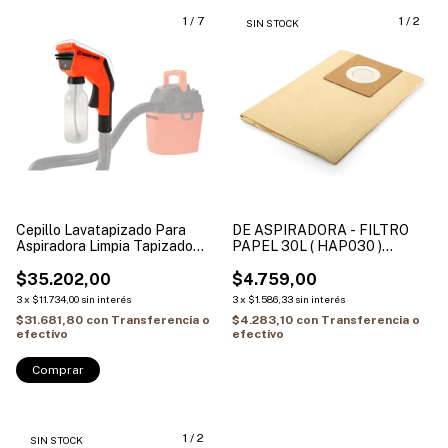
1
/
7
1
/
2
SIN STOCK
Cepillo Lavatapizado Para
DE ASPIRADORA - FILTRO
Aspiradora Limpia Tapizado
PAPEL 30L ( HAP030 )
Recipiente Incorporado 350ml
HAMILTON
Dowen Pagio 9994605
$35.202,00
$4.759,00
3
x
$11.734,00
sin interés
3
x
$1.586,33
sin interés
$31.681,80
con
Transferencia o
$4.283,10
con
Transferencia o
efectivo
efectivo
1
/
2
SIN STOCK