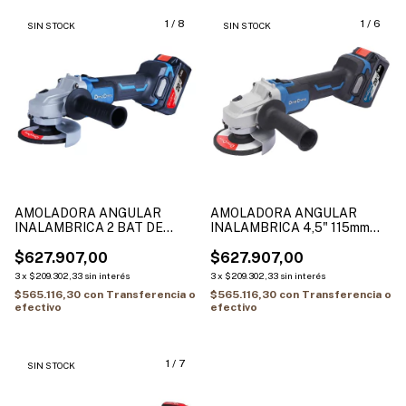
1
/
8
1
/
6
SIN STOCK
SIN STOCK
AMOLADORA ANGULAR
AMOLADORA ANGULAR
INALAMBRICA 2 BAT DE
INALAMBRICA 4,5" 115mm
4.0AH + CARGADOR DONG
PROFESIONAL DONG CHENG
CHENG DCSM03-125-EM
$627.907,00
2 BAT 4AH + CARG DCSM03-
$627.907,00
115-EM
3
x
$209.302,33
sin interés
3
x
$209.302,33
sin interés
$565.116,30
con
Transferencia o
$565.116,30
con
Transferencia o
efectivo
efectivo
1
/
7
SIN STOCK