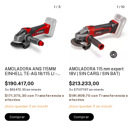
1
/
3
1
/
10
AMOLADORA ANG 115MM
AMOLADORA 115 mm expert
EINHELL TE-AG 18/115 LI -
18V ( SIN CARG / SIN BAT)
SOLO Velocidad: 8500 min-
$190.417,00
$213.233,00
3
x
$63.472,33
sin interés
3
x
$71.077,67
sin interés
$171.375,30
con
Transferencia o
$191.909,70
con
Transferencia o
efectivo
efectivo
¡Solo quedan
3
en stock!
¡Solo quedan
5
en stock!