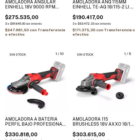
AMOLADORA ANGULAR
AMOLADORA ANG 115MM
EINHELL 18V 9000 RPM
EINHELL TE-AG 18/115-2 LI -
125MM MOTOR BRUSHLESS
SOLO Velocidad: 8500 min-
SIN BAT/SIN CARG.
$275.535,00
$190.417,00
3
x
$91.845,00
sin interés
3
x
$63.472,33
sin interés
$247.981,50
con
Transferencia
$171.375,30
con
Transferencia o
o efectivo
efectivo
1
/
10
1
/
5
SIN STOCK
SIN STOCK
AMOLADORA A BATERIA
AMOLADORA 115
PERFIL BAJO PROFESIONAL
BRUSHLESS 18V AXXO 18/115
TP-AG 18/125 F Li BL - Solo
Q ( SIN CARG / SIN BAT)
$330.818,00
$303.615,00