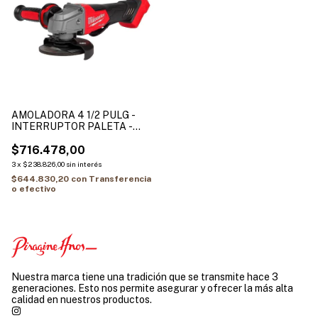
AMOLADORA 4 1/2 PULG -
INTERRUPTOR PALETA -
M18 FUEL SIN BATERIA
2880-20
$716.478,00
3
x
$238.826,00
sin interés
$644.830,20
con
Transferencia
o efectivo
Nuestra marca tiene una tradición que se transmite hace 3
generaciones. Esto nos permite asegurar y ofrecer la más alta
calidad en nuestros productos.