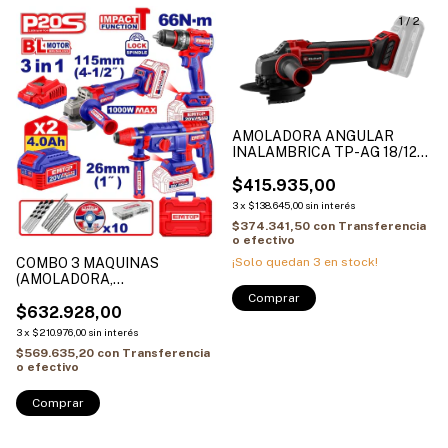
1
/
2
AMOLADORA ANGULAR
INALAMBRICA TP-AG 18/125
CE Q Li - Solo
$415.935,00
3
x
$138.645,00
sin interés
$374.341,50
con
Transferencia
o efectivo
¡Solo quedan
3
en stock!
COMBO 3 MAQUINAS
(AMOLADORA,
ROTOMARTILO Y TALADRO)
20V 2 BAT Y CARGADOR
$632.928,00
3
x
$210.976,00
sin interés
$569.635,20
con
Transferencia
o efectivo