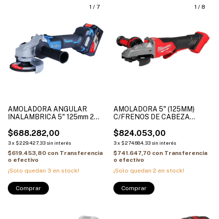
1
/
7
1
/
8
AMOLADORA ANGULAR
AMOLADORA 5" (125MM)
INALAMBRICA 5" 125mm 2
C/FRENOS DE CABEZA
BAT DE 5.0AH + CARGADOR
PLANA MILWAUKEE M18
DONG CHENG DCSM03-125-
$688.282,00
FUEL 2886-20
$824.053,00
FK
3
x
$229.427,33
sin interés
3
x
$274.684,33
sin interés
$619.453,80
con
Transferencia
$741.647,70
con
Transferencia
o efectivo
o efectivo
¡Solo quedan
3
en stock!
¡Solo quedan
2
en stock!