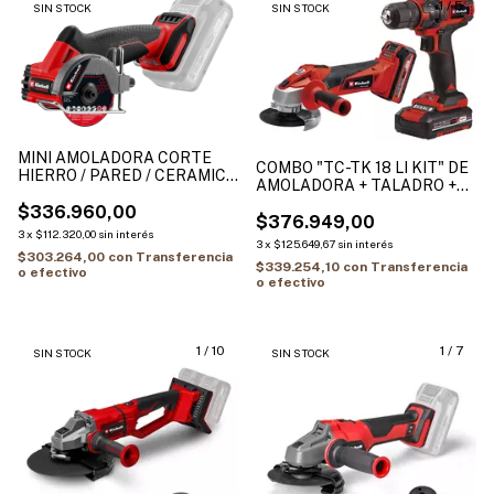
1
/
5
SIN STOCK
SIN STOCK
MINI AMOLADORA CORTE
COMBO "TC-TK 18 LI KIT" DE
HIERRO / PARED / CERAMICA
AMOLADORA + TALADRO +
TP-CO 18/76-C Li BL - Solo
(1BAT 1.5ah) + (1BAT 3ah) +
$336.960,00
CARGADOR
$376.949,00
3
x
$112.320,00
sin interés
3
x
$125.649,67
sin interés
$303.264,00
con
Transferencia
$339.254,10
con
Transferencia
o efectivo
o efectivo
1
/
10
1
/
7
SIN STOCK
SIN STOCK