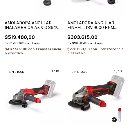
AMOLADORA ANGULAR
AMOLADORA ANGULAR
INALAMBRICA AXXIO 36/230
EINHELL 18V 9000 RPM
Q
125MM MOTOR BRUSHLESS
$519.480,00
SIN BAT/SIN CARG. AXXIO
$303.615,00
3
x
$173.160,00
sin interés
3
x
$101.205,00
sin interés
$467.532,00
con
Transferencia
$273.253,50
con
Transferencia
o efectivo
o efectivo
1
/
10
1
/
10
SIN STOCK
SIN STOCK