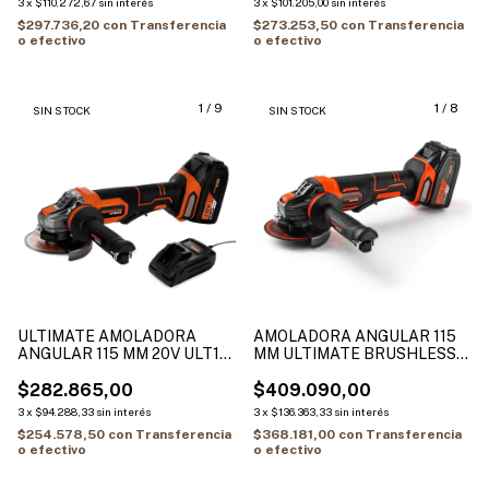
3
x
$110.272,67
sin interés
3
x
$101.205,00
sin interés
$297.736,20
con
Transferencia
$273.253,50
con
Transferencia
o efectivo
o efectivo
1
/
9
1
/
8
SIN STOCK
SIN STOCK
ULTIMATE AMOLADORA
AMOLADORA ANGULAR 115
ANGULAR 115 MM 20V ULT115
MM ULTIMATE BRUSHLESS
HAMILTON
20VOLT HAMILTON BLT115
$282.865,00
$409.090,00
3
x
$94.288,33
sin interés
3
x
$136.363,33
sin interés
$254.578,50
con
Transferencia
$368.181,00
con
Transferencia
o efectivo
o efectivo