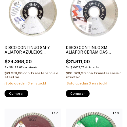
DISCO CONTINUO SM-Y
DISCO CONTINUO SM
ALIAFOR AZULEJOS
ALIAFOR CERAMICAS
REFRACTARIO FIBRA DE
MARMOLES PORCELANA
VIDRIO
$24.368,00
$31.811,00
3
x
$8.122,67
sin interés
3
x
$10.603,67
sin interés
$21.931,20
con
Transferencia o
$28.629,90
con
Transferencia o
efectivo
efectivo
¡Solo quedan
3
en stock!
¡Solo quedan
3
en stock!
Comprar
Comprar
1
/
2
1
/
4