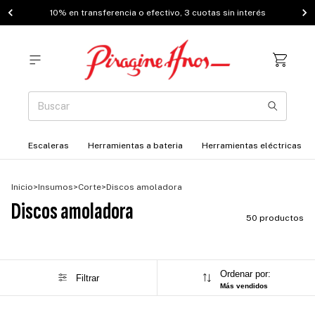
10% en transferencia o efectivo, 3 cuotas sin interés
Escaleras
Herramientas a bateria
Herramientas eléctricas
Inicio
>
Insumos
>
Corte
>
Discos amoladora
Discos amoladora
50 productos
Ordenar por:
Filtrar
Más vendidos