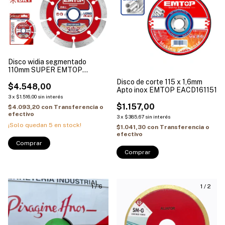
Disco widia segmentado
110mm SUPER EMTOP
EDDC011102
Disco de corte 115 x 1,6mm
$4.548,00
Apto inox EMTOP EACD161151
3
x
$1.516,00
sin interés
$1.157,00
$4.093,20
con
Transferencia o
efectivo
3
x
$385,67
sin interés
¡Solo quedan
5
en stock!
$1.041,30
con
Transferencia o
efectivo
1
/
6
1
/
2