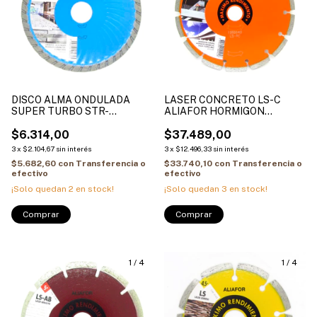
DISCO ALMA ONDULADA
LASER CONCRETO LS-C
SUPER TURBO STR-
ALIAFOR HORMIGON
ALIAFOR GRANITO LAJA
CURADO MOSAICOS PIEDRA
NEGRA MOSAICOS DUROS
$6.314,00
$37.489,00
3
x
$2.104,67
sin interés
3
x
$12.496,33
sin interés
$5.682,60
con
Transferencia o
$33.740,10
con
Transferencia o
efectivo
efectivo
¡Solo quedan
2
en stock!
¡Solo quedan
3
en stock!
Comprar
Comprar
1
/
4
1
/
4