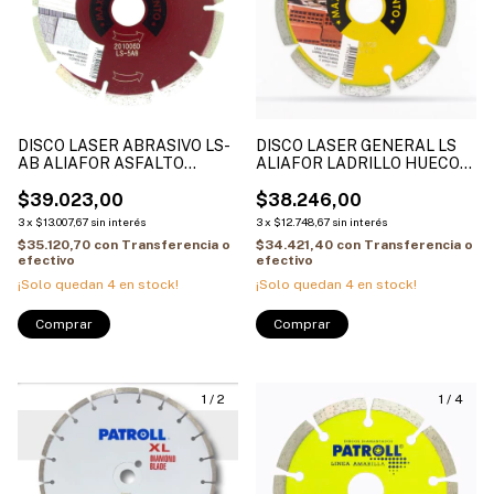
DISCO LASER ABRASIVO LS-
DISCO LASER GENERAL LS
AB ALIAFOR ASFALTO
ALIAFOR LADRILLO HUECO
BALDOSONES HORMIGON
PIEDRAS DURAS
FRESCO
$39.023,00
$38.246,00
3
x
$13.007,67
sin interés
3
x
$12.748,67
sin interés
$35.120,70
con
Transferencia o
$34.421,40
con
Transferencia o
efectivo
efectivo
¡Solo quedan
4
en stock!
¡Solo quedan
4
en stock!
Comprar
Comprar
1
/
2
1
/
4