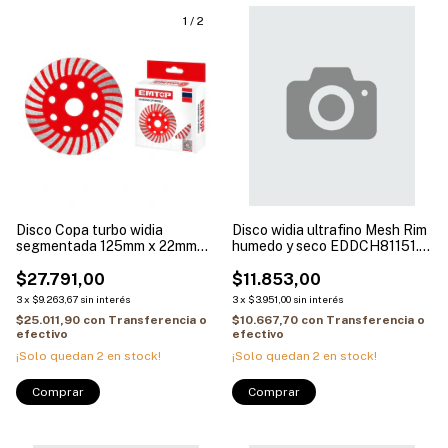
1
/
2
Disco Copa turbo widia
Disco widia ultrafino Mesh Rim
segmentada 125mm x 22mm
humedo y seco EDDCH81151.
EMTOP EDGH011251
INDUSTRIAL
$27.791,00
$11.853,00
3
x
$9.263,67
sin interés
3
x
$3.951,00
sin interés
$25.011,90
con
Transferencia o
$10.667,70
con
Transferencia o
efectivo
efectivo
¡Solo quedan
2
en stock!
¡Solo quedan
2
en stock!
Comprar