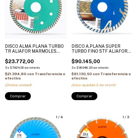
DISCO ALMA PLANA TURBO
DISCO A.PLANA SUPER
TR ALIAFOR MARMOLES
TURBO FINO STF ALIAFOR
TEJAS CERAMICOS
GRANITO MOSAICO Y
$23.772,00
PIEDRAS DURAS
$90.145,00
3
x
$7.924,00
sin interés
3
x
$30.048,33
sin interés
$21.394,80
con
Transferencia o
$81.130,50
con
Transferencia o
efectivo
efectivo
¡Última unidad!
¡Solo quedan
2
en stock!
Comprar
Comprar
1
/
4
1
/
3