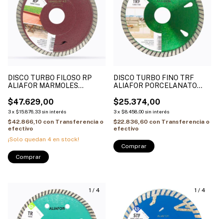
DISCO TURBO FILOSO RP
DISCO TURBO FINO TRF
ALIAFOR MARMOLES
ALIAFOR PORCELANATO
PORCELANATO
SILESTONE CERAMICA
$47.629,00
$25.374,00
3
x
$15.876,33
sin interés
3
x
$8.458,00
sin interés
$42.866,10
con
Transferencia o
$22.836,60
con
Transferencia o
efectivo
efectivo
¡Solo quedan
4
en stock!
Comprar
Comprar
1
/
4
1
/
4