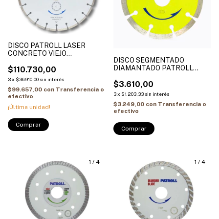
DISCO PATROLL LASER
CONCRETO VIEJO
DISCO SEGMENTADO
ASERRADORA PAVIMENTO
DIAMANTADO PATROLL
(12-14-16-18) L300-10OCS
$110.730,00
LINEA AMARILLA
PATROL
3
x
$36.910,00
sin interés
(ESTANDAR) PYS
$3.610,00
$99.657,00
con
Transferencia o
3
x
$1.203,33
sin interés
efectivo
$3.249,00
con
Transferencia o
¡Última unidad!
efectivo
Comprar
Comprar
1
/
4
1
/
4