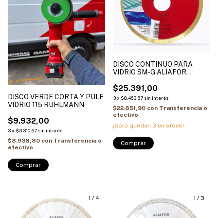
DISCO CONTINUO PARA
VIDRIO SM-G ALIAFOR
AZULEJOS VIDRIOS
$25.391,00
DISCO VERDE CORTA Y PULE
3
x
$8.463,67
sin interés
VIDRIO 115 RUHLMANN
$22.851,90
con
Transferencia o
efectivo
$9.932,00
¡Solo quedan
3
en stock!
3
x
$3.310,67
sin interés
$8.938,80
con
Transferencia o
Comprar
efectivo
1
/
4
1
/
3