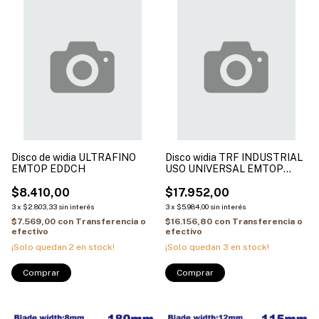
Disco de widia ULTRAFINO
Disco widia TRF INDUSTRIAL
EMTOP EDDCH
USO UNIVERSAL EMTOP
EDDCH
$8.410,00
$17.952,00
3
x
$2.803,33
sin interés
3
x
$5.984,00
sin interés
$7.569,00
con
Transferencia o
$16.156,80
con
Transferencia o
efectivo
efectivo
¡Solo quedan
2
en stock!
¡Solo quedan
3
en stock!
Comprar
Comprar