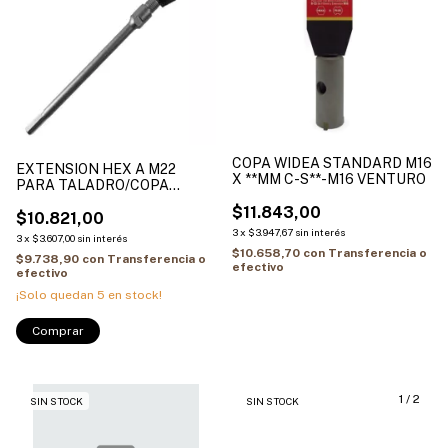
COPA WIDEA STANDARD M16
EXTENSION HEX A M22
X **MM C-S**-M16 VENTURO
PARA TALADRO/COPA
WIDEA VENTURO
$11.843,00
$10.821,00
3
x
$3.947,67
sin interés
3
x
$3.607,00
sin interés
$10.658,70
con
Transferencia o
$9.738,90
con
Transferencia o
efectivo
efectivo
¡Solo quedan
5
en stock!
1
/
2
SIN STOCK
SIN STOCK