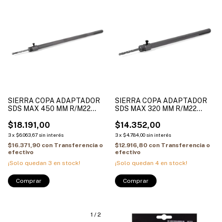
SIERRA COPA ADAPTADOR
SIERRA COPA ADAPTADOR
SDS MAX 450 MM R/M22
SDS MAX 320 MM R/M22
HAMILTON
HAMILTON
$18.191,00
$14.352,00
3
x
$6.063,67
sin interés
3
x
$4.784,00
sin interés
$16.371,90
con
Transferencia o
$12.916,80
con
Transferencia o
efectivo
efectivo
¡Solo quedan
3
en stock!
¡Solo quedan
4
en stock!
1
/
2