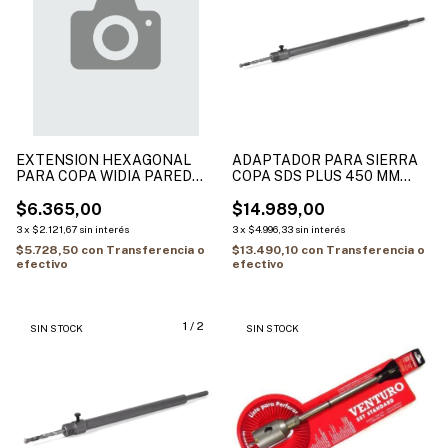
EXTENSION HEXAGONAL
ADAPTADOR PARA SIERRA
PARA COPA WIDIA PARED
COPA SDS PLUS 450 MM
BREMEN
R/M22 HAMILTON
$6.365,00
$14.989,00
3
x
$2.121,67
sin interés
3
x
$4.996,33
sin interés
$5.728,50
con
Transferencia o
$13.490,10
con
Transferencia o
efectivo
efectivo
1
/
2
SIN STOCK
SIN STOCK