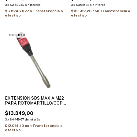
3
x
$2.527,67
sin interés
3
x
$3.919,33
sin interés
$6.824,70
con
Transferencia o
$10.582,20
con
Transferencia o
efectivo
efectivo
SIN STOCK
EXTENSION SDS MAX A M22
PARA ROTOMARTILLO/COPA
WIDEA VENTURO
$13.349,00
3
x
$4.449,67
sin interés
$12.014,10
con
Transferencia o
efectivo