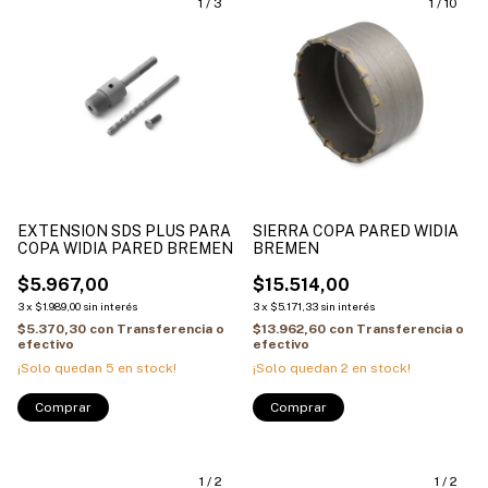
1
/
3
1
/
10
EXTENSION SDS PLUS PARA
SIERRA COPA PARED WIDIA
COPA WIDIA PARED BREMEN
BREMEN
$5.967,00
$15.514,00
3
x
$1.989,00
sin interés
3
x
$5.171,33
sin interés
$5.370,30
con
Transferencia o
$13.962,60
con
Transferencia o
efectivo
efectivo
¡Solo quedan
5
en stock!
¡Solo quedan
2
en stock!
Comprar
Comprar
1
/
2
1
/
2