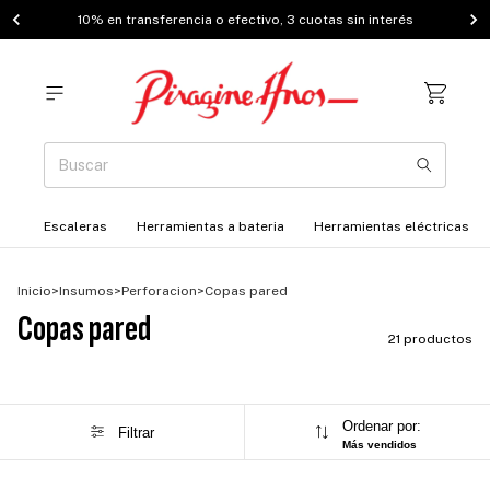
10% en transferencia o efectivo, 3 cuotas sin interés
Escaleras
Herramientas a bateria
Herramientas eléctricas
Inicio
>
Insumos
>
Perforacion
>
Copas pared
Copas pared
21 productos
Ordenar por:
Filtrar
Más vendidos