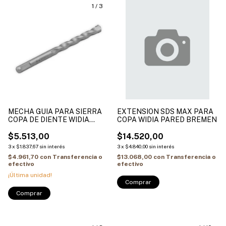
1
/
3
MECHA GUIA PARA SIERRA
EXTENSION SDS MAX PARA
COPA DE DIENTE WIDIA
COPA WIDIA PARED BREMEN
(8MM X 110MM)
$5.513,00
$14.520,00
3
x
$1.837,67
sin interés
3
x
$4.840,00
sin interés
$4.961,70
con
Transferencia o
$13.068,00
con
Transferencia o
efectivo
efectivo
¡Última unidad!
Comprar