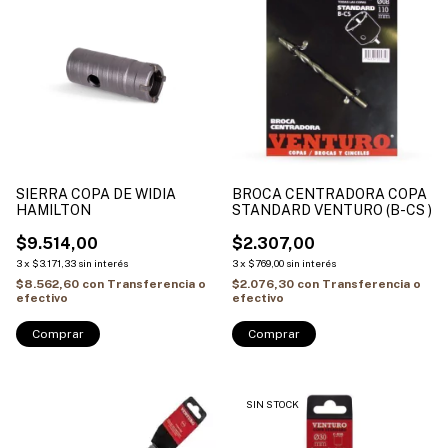
SIERRA COPA DE WIDIA
BROCA CENTRADORA COPA
HAMILTON
STANDARD VENTURO (B-CS )
$9.514,00
$2.307,00
3
x
$3.171,33
sin interés
3
x
$769,00
sin interés
$8.562,60
con
Transferencia o
$2.076,30
con
Transferencia o
efectivo
efectivo
Comprar
SIN STOCK