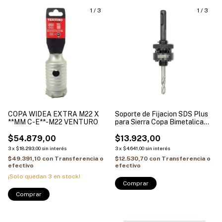
1
/
3
1
/
3
COPA WIDEA EXTRA M22 X
Soporte de Fijacion SDS Plus
**MM C-E**-M22 VENTURO
para Sierra Copa Bimetalica
BREMEN 32 a 210mm R. 5/8" x
$54.879,00
18UNF X 75MM LGO
$13.923,00
3
x
$18.293,00
sin interés
3
x
$4.641,00
sin interés
$49.391,10
con
Transferencia o
$12.530,70
con
Transferencia o
efectivo
efectivo
¡Solo quedan
3
en stock!
Comprar