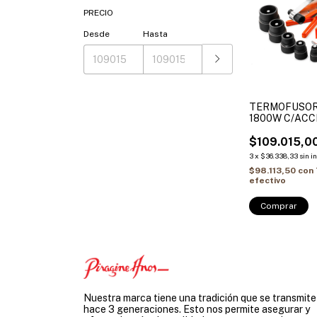
PRECIO
Desde
Hasta
TERMOFUSOR
1800W C/ACC
HAMILTON
$109.015,0
3
x
$36.338,33
sin i
$98.113,50
con
efectivo
Nuestra marca tiene una tradición que se transmite
hace 3 generaciones. Esto nos permite asegurar y